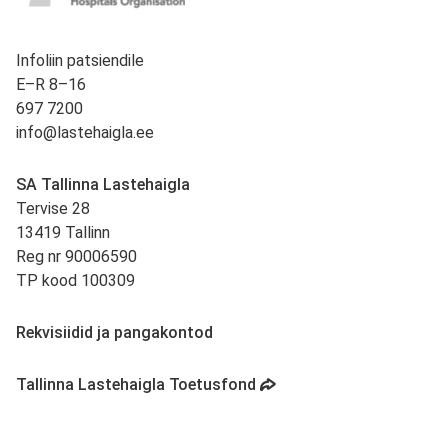
Infoliin patsiendile
E–R 8–16
697 7200
info@lastehaigla.ee
SA Tallinna Lastehaigla
Tervise 28
13419 Tallinn
Reg nr 90006590
TP kood 100309
Rekvisiidid ja pangakontod
avaneb uues vahekaardis
Tallinna Lastehaigla Toetusfond