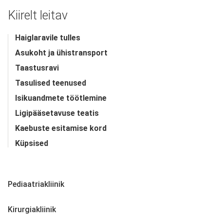
Kiirelt leitav
Haiglaravile tulles
Asukoht ja ühistransport
Taastusravi
Tasulised teenused
Isikuandmete töötlemine
Ligipääsetavuse teatis
Kaebuste esitamise kord
Küpsised
Pediaatriakliinik
Kirurgiakliinik