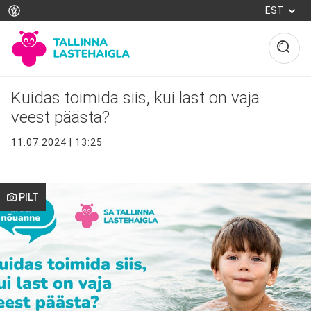
Liigu
EST
edasi
põhisisu
juurde
Le
Kuidas toimida siis, kui last on vaja
veest päästa?
11.07.2024 | 13:25
PILT