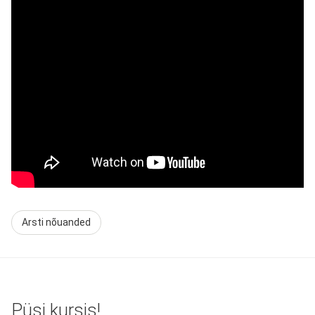
Loading ...
Arsti nõuanded
Püsi kursis!