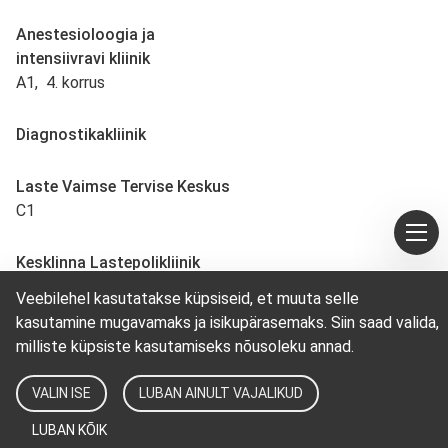
Anestesioloogia ja
intensiivravi kliinik
A1, 4. korrus
Diagnostikakliinik
Laste Vaimse Tervise Keskus
C1
Kesklinna Lastepolikliinik
Ravi 27
Veebilehel kasutatakse küpsiseid, et muuta selle
kasutamine mugavamaks ja isikupärasemaks. Siin saad valida,
milliste küpsiste kasutamiseks nõusoleku annad.
VALIN ISE
LUBAN AINULT VAJALIKUD
LUBAN KÕIK